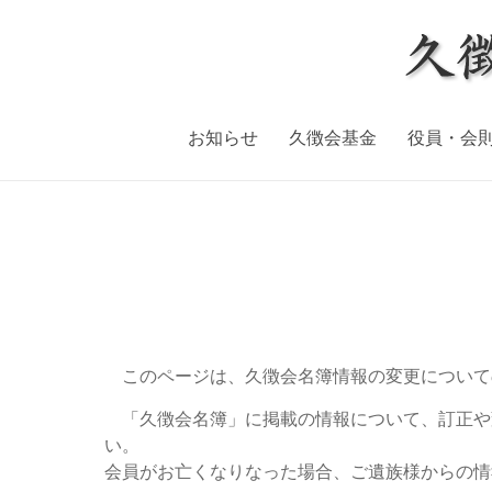
Skip
to
content
お知らせ
久徴会基金
役員・会
このページは、久徴会名簿情報の変更について
「久徴会名簿」に掲載の情報について、訂正や
い。
会員がお亡くなりなった場合、ご遺族様からの情