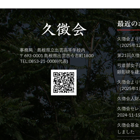
最近の
久徴会より
（2025年1
事務局 島根県立出雲高等学校内
第21回久
〒693-0001 島根県出雲市今市町1800
TEL:0853-21-0008(代表)
弓道部女子
顕彰碑を建
久徴会より
（2025年
久徴会人財
久徴会セレ
2024-11-1
久徴会基金
しました