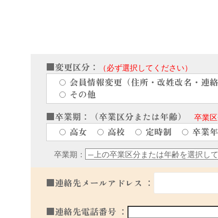
■変更区分：
（必ず選択してください）
会員情報変更（住所・改姓改名・連
その他
■卒業期：（卒業区分または年齢）
卒業区
高女
高校
定時制
卒業
卒業期：
■連絡先メールアドレス ：
■連絡先電話番号 ：