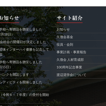
お知らせ
サイト紹介
学校へ寄贈品を贈呈しました
お知らせ
2月18日）
久徴会基金
徴会総会の開催日が決定しました
役員・会則
団体インターハイ優勝を記念して
事業計画・事業報告
立
久徴会 人材育成部
学校へ寄贈品を贈呈しました
1月15日）
100周年記念事業
バンクを開設します
渡辺奨学会について
ンディピティを開催しました
5
（令和６～７年度）の受付を開始