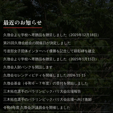
最近のお知らせ
久徴会より学校へ寄贈品を贈呈しました（2025年12月18日）
第21回久徴会総会の開催日が決定しました
弓道部女子団体インターハイ優勝を記念して顕彰碑を建立
久徴会より学校へ寄贈品を贈呈しました（2025年1月15日）
久徴会人財バンクを開設します
久徴会セレンディピティを開催しました2024-11-15
久徴会基金（令和６～７年度）の受付を開始しました
三木拓也選手のパラリンピックパリ大会出場報告
三木拓也選手のパラリンピックパリ大会出場へ向け激励
令和6年度 久徴会 評議員会を開催しました