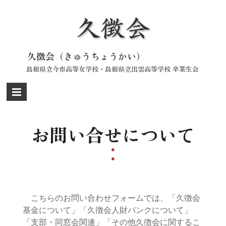
Skip
to
content
久徴会（きゅうちょうかい）
島根県立今市高等女学校・島根県立出雲高等学校 卒業生会
お問い合せについて
こちらのお問い合わせフォームでは、「久徴会
基金について」「久徴会人財バンクについて」
「支部・同窓会関連」「その他久徴会に関するこ