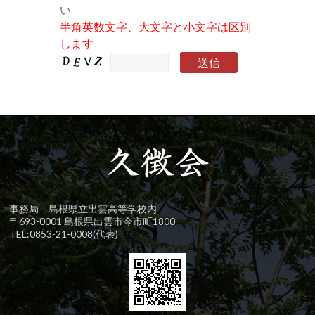
い
半角英数文字、大文字と小文字は区別
します
事務局 島根県立出雲高等学校内
〒693-0001 島根県出雲市今市町1800
TEL:0853-21-0008(代表)