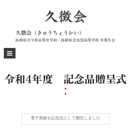
Skip
to
content
久徴会（きゅうちょうかい）
島根県立今市高等女学校・島根県立出雲高等学校 卒業生会
令和4年度 記念品贈呈式
電子黒板を記念品として贈呈しました