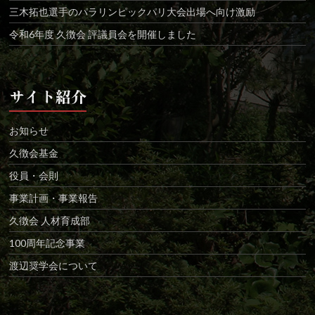
三木拓也選手のパラリンピックパリ大会出場へ向け激励
令和6年度 久徴会 評議員会を開催しました
サイト紹介
お知らせ
久徴会基金
役員・会則
事業計画・事業報告
久徴会 人材育成部
100周年記念事業
渡辺奨学会について