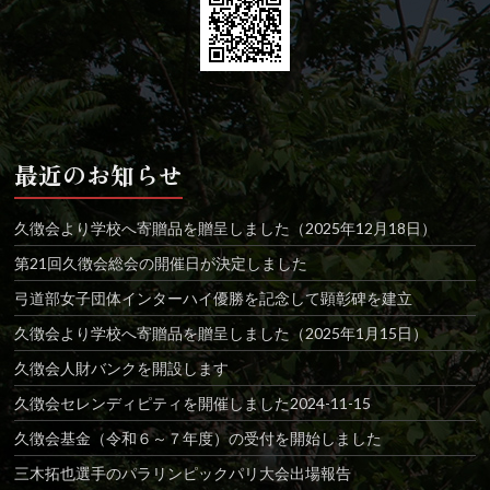
最近のお知らせ
久徴会より学校へ寄贈品を贈呈しました（2025年12月18日）
第21回久徴会総会の開催日が決定しました
弓道部女子団体インターハイ優勝を記念して顕彰碑を建立
久徴会より学校へ寄贈品を贈呈しました（2025年1月15日）
久徴会人財バンクを開設します
久徴会セレンディピティを開催しました2024-11-15
久徴会基金（令和６～７年度）の受付を開始しました
三木拓也選手のパラリンピックパリ大会出場報告