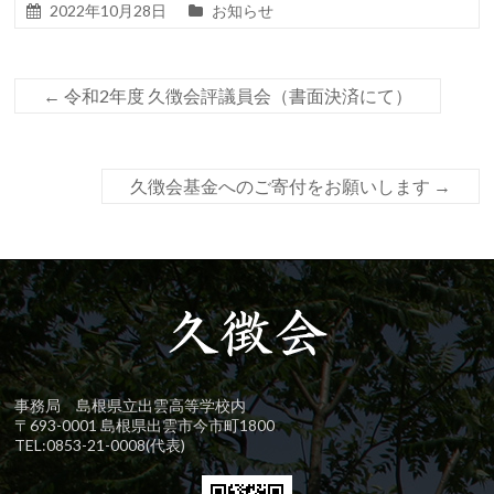
2022年10月28日
お知らせ
←
令和2年度 久徴会評議員会（書面決済にて）
久徴会基金へのご寄付をお願いします
→
事務局 島根県立出雲高等学校内
〒693-0001 島根県出雲市今市町1800
TEL:0853-21-0008(代表)